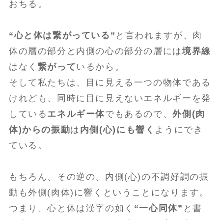
おちる。
“心と体は繋がっている”
と言われますが、肉
体の層の部分と内側の心の部分の層には
境界線
はなく
繋がって
いるから。
そして私たちは、目に見える一つの物体である
けれども、同時に目に見えないエネルギーを発
している
エネルギー体
でもあるので、
外側(肉
体)からの振動
は
内側(心)にも響く
ようにでき
ている。
もちろん、その逆の、内側(心)の不調好調の振
動も外側(肉体)に響くということになります。
つまり、心と体は漢字の如く
“一心同体”
と書