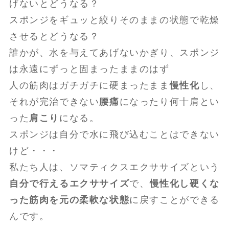
げないとどうなる？
スポンジをギュッと絞りそのままの状態で乾燥
させるとどうなる？
誰かが、水を与えてあげないかぎり、スポンジ
は永遠にずっと固まったままのはず
人の筋肉はガチガチに硬まったまま
慢性化
し、
それが完治できない
腰痛
になったり何十肩とい
った
肩こり
になる。
スポンジは自分で水に飛び込むことはできない
けど・・・
私たち人は、ソマティクスエクササイズという
自分で行えるエクササイズ
で、
慢性化し硬くな
った筋肉を元の柔軟な状態
に戻すことができる
んです。